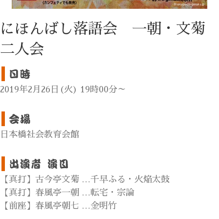
にほんばし落語会 一朝・文菊
二人会
2019年2月26日(火) 19時00分～
日本橋社会教育会館
【真打】古今亭文菊 …千早ふる・火焔太鼓
【真打】春風亭一朝 …転宅・宗論
【前座】春風亭朝七 …金明竹