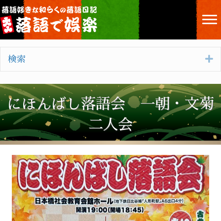
E
検索
にほんばし落語会 一朝・文菊
二人会