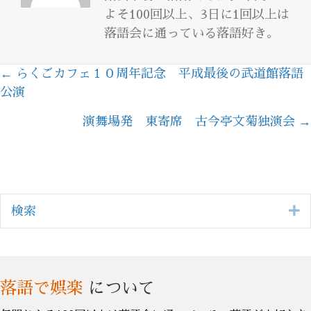
よそ100回以上、3日に1回以上は
落語会に通っている落語好き。
← らくごカフェ１０周年記念 平成最後の武道館落語
Posts
公演
navigation
演舞場発 東寄席 古今亭文菊独演会 →
E
検索
落語で娯楽
について