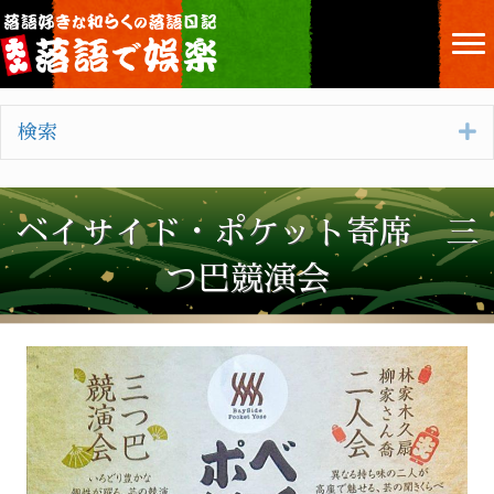
E
検索
ベイサイド・ポケット寄席 三
つ巴競演会