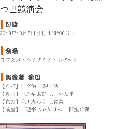
つ巴競演会
2018年10月7日(日) 14時00分～
ヨコスカ・ベイサイド・ポケット
【真打】桂文治 …親子酒
【真打】三遊亭兼好 …一分茶番
【真打】立川志らく …青菜
【前座】三遊亭じゃんけん …間抜け泥