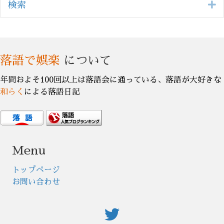
E
検索
落語で娯楽
について
年間およそ100回以上は落語会に通っている、落語が大好きな
和らく
による落語日記
Menu
トップページ
お問い合わせ