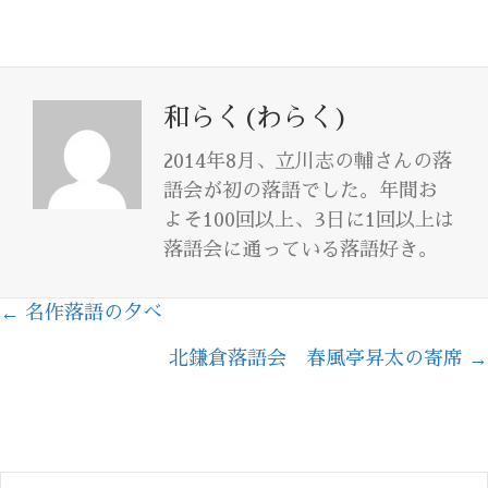
和らく(わらく)
2014年8月、立川志の輔さんの落
語会が初の落語でした。年間お
よそ100回以上、3日に1回以上は
落語会に通っている落語好き。
← 名作落語の夕べ
Posts
北鎌倉落語会 春風亭昇太の寄席 →
navigation