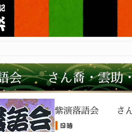
語会 さん喬・雲助
紫演落語会 さん