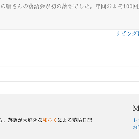
川志の輔さんの落語会が初の落語でした。年間およそ100
。
リビング
M
る、落語が大好きな
和らく
による落語日記
ト
お