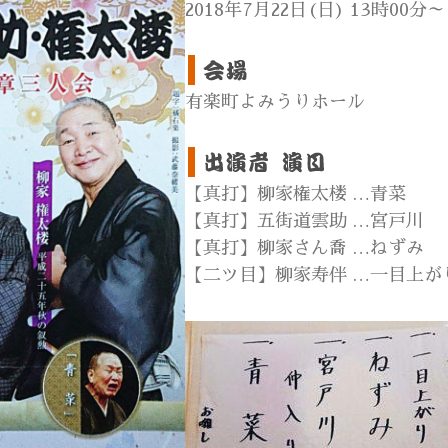
2018年7月22日(日) 13時00分～
有楽町よみうりホール
【真打】柳家権太楼 …青菜
【真打】五街道雲助 …宮戸川
【真打】柳家さん喬 …ねずみ
【二ツ目】柳家寿伴 …一目上が