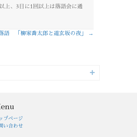
回以上、3日に1回以上は落語会に通
落語 「柳家喬太郎と道玄坂の夜」 →
Expand
enu
ップページ
問い合わせ