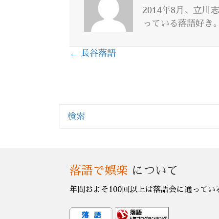
2014年8月、立
っている落語好き
← 長谷落語
Posts
navigation
検索
落語で娯楽
について
年間およそ100回以上は落語会に通ってい