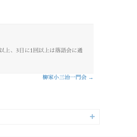
回以上、3日に1回以上は落語会に通
柳家小三治一門会 →
Expand