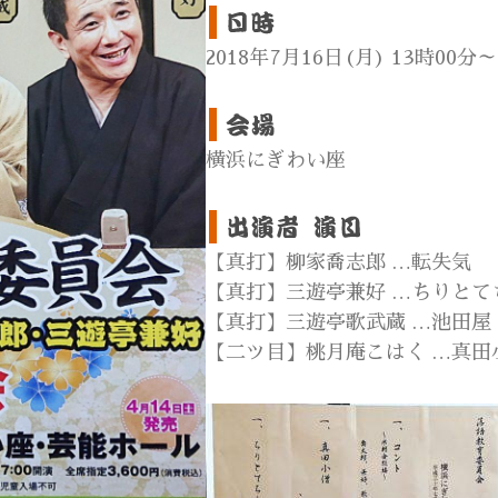
2018年7月16日(月) 13時00分～
横浜にぎわい座
【真打】柳家喬志郎 …転失気
【真打】三遊亭兼好 …ちりとて
【真打】三遊亭歌武蔵 …池田屋
【二ツ目】桃月庵こはく …真田