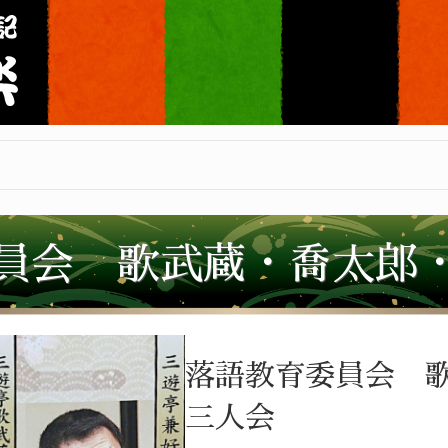
員会 歌武蔵・喬太郎
落語教育委員会 
三人会