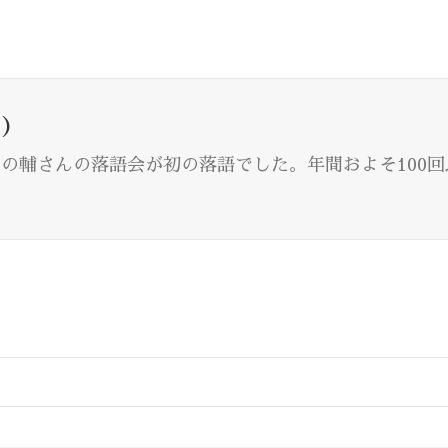
)
川志の輔さんの落語会が初の落語でした。年間およそ100
。