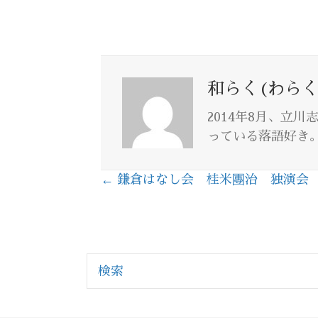
和らく(わらく
2014年8月、立
っている落語好き
← 鎌倉はなし会 桂米團治 独演会
Posts
navigation
検索