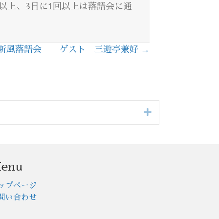
回以上、3日に1回以上は落語会に通
新風落語会 ゲスト 三遊亭兼好 →
Expand
enu
ップページ
問い合わせ