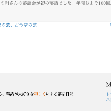
川志の輔さんの落語会が初の落語でした。年間およそ100
。
家の芸、古今亭の芸
M
る、落語が大好きな
和らく
による落語日記
ト
お