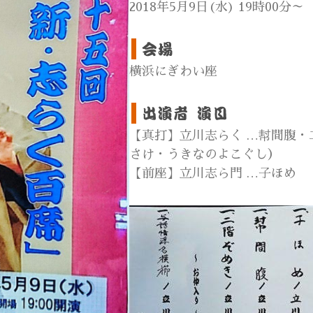
2018年5月9日(水) 19時00分～
横浜にぎわい座
【真打】立川志らく …幇間腹
さけ・うきなのよこぐし）
【前座】立川志ら門 …子ほめ