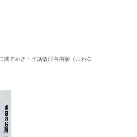
・二階ぞめき・与話情浮名横櫛（よわな