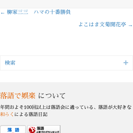
← 柳家三三 ハマの十番勝負
Posts
よこはま文菊開花亭 →
navigation
E
検索
落語で娯楽
について
年間およそ100回以上は落語会に通っている、落語が大好きな
和らく
による落語日記