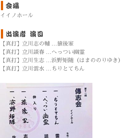
イイノホール
【真打】立川志の輔 …猿後家
【真打】立川談春 …へっつい幽霊
【真打】立川生志 …浜野矩随（はまののりゆき）
【真打】立川雲水 …ちりとてちん