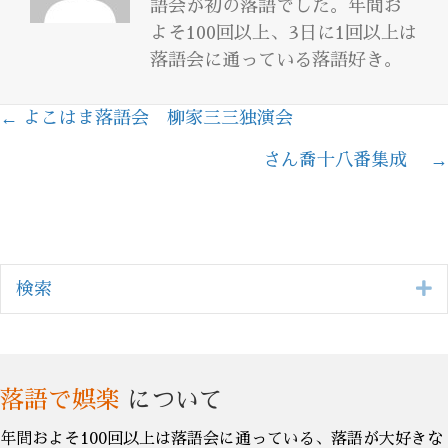
語会が初の落語でした。年間お
よそ100回以上、3日に1回以上は
落語会に通っている落語好き。
← よこはま落語会 柳家三三独演会
Posts
さん喬十八番集成 →
navigation
E
検索
落語で娯楽
について
年間およそ100回以上は落語会に通っている、落語が大好きな