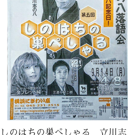
しのはちの巣ぺしゃる 立川志