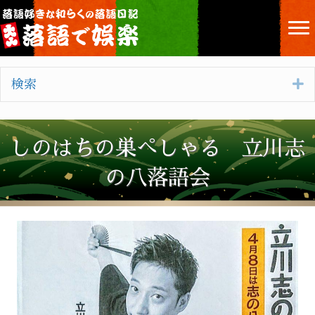
E
検索
しのはちの巣ぺしゃる 立川志
の八落語会