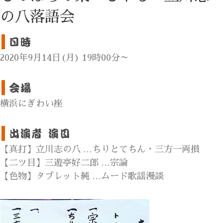
の八落語会
2020年9月14日(月) 19時00分～
横浜にぎわい座
【真打】立川志の八 …ちりとてちん・三方一両損
【二ツ目】三遊亭好二郎 …宗論
【色物】タブレット純 …ムード歌謡漫談