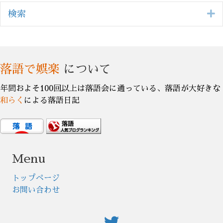
E
検索
落語で娯楽
について
年間およそ100回以上は落語会に通っている、落語が大好きな
和らく
による落語日記
Menu
トップページ
お問い合わせ