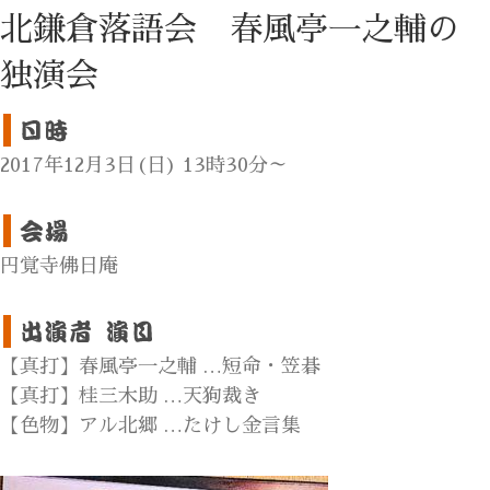
北鎌倉落語会 春風亭一之輔の
独演会
2017年12月3日(日) 13時30分～
円覚寺佛日庵
【真打】春風亭一之輔 …短命・笠碁
【真打】桂三木助 …天狗裁き
【色物】アル北郷 …たけし金言集