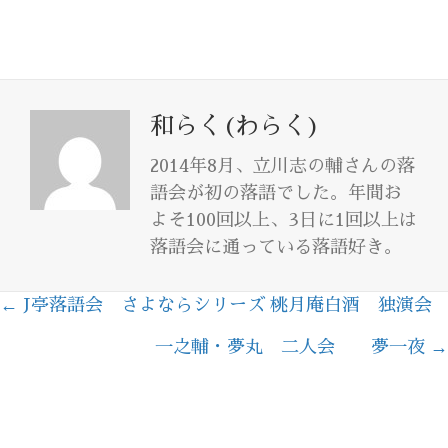
和らく(わらく)
2014年8月、立川志の輔さんの落
語会が初の落語でした。年間お
よそ100回以上、3日に1回以上は
落語会に通っている落語好き。
← J亭落語会 さよならシリーズ 桃月庵白酒 独演会
Posts
一之輔・夢丸 二人会 夢一夜 →
navigation