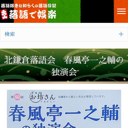
E
検索
北鎌倉落語会 春風亭一之輔の
独演会