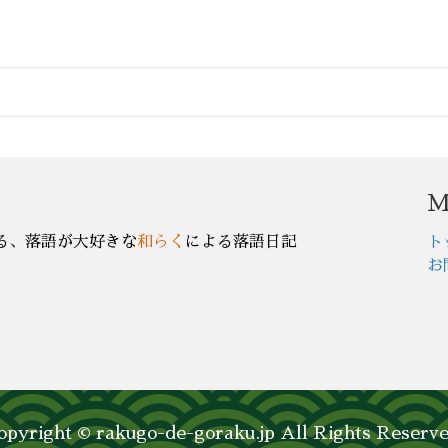
M
る、落語が大好きな
和らく
による落語日記
ト
お
opyright © rakugo-de-goraku.jp All Rights Reserve