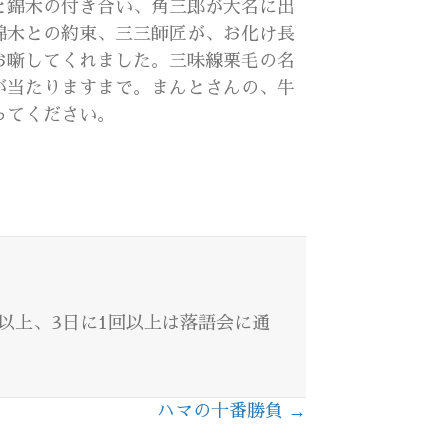
と錦木の付き合い、角三郎が大名に出
錦木との約束、三三師匠が、お化け長
お噺してくれました。三味線栗毛の名
が当たりますまで。まんとさんの、牛
ってください。
回以上、3日に1回以上は落語会に通
ハマの十番勝負 →