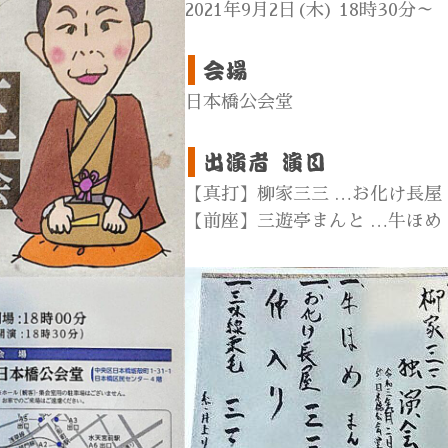
2021年9月2日(木) 18時30分～
日本橋公会堂
【真打】柳家三三 …お化け長屋
【前座】三遊亭まんと …牛ほめ