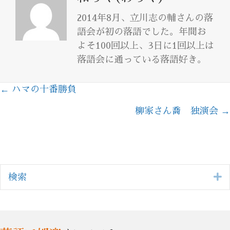
2014年8月、立川志の輔さんの落
語会が初の落語でした。年間お
よそ100回以上、3日に1回以上は
落語会に通っている落語好き。
← ハマの十番勝負
Posts
柳家さん喬 独演会 →
navigation
E
検索