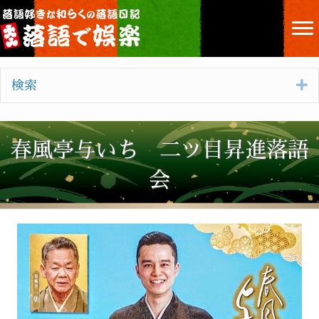
E
検索
春風亭与いち 二ツ目昇進落語
会