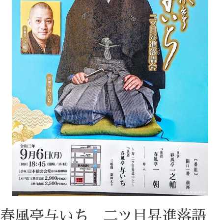
春風亭与いち 二ツ目昇進落語