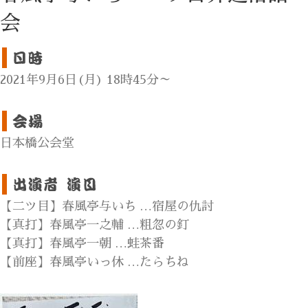
会
2021年9月6日(月) 18時45分～
日本橋公会堂
【二ツ目】春風亭与いち …宿屋の仇討
【真打】春風亭一之輔 …粗忽の釘
【真打】春風亭一朝 …蛙茶番
【前座】春風亭いっ休 …たらちね