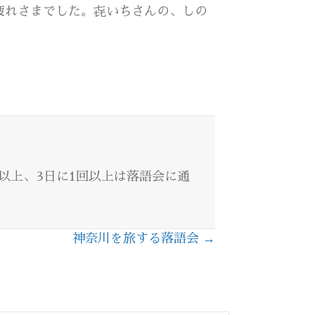
疲れさまでした。㐂いちさんの、しの
回以上、3日に1回以上は落語会に通
神奈川を旅する落語会 →