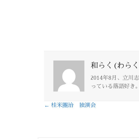
和らく(わらく
2014年8月、立
っている落語好き
← 桂米團治 独演会
Posts
navigation