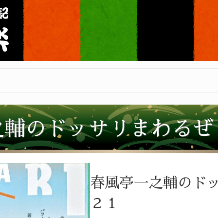
之輔のドッサリまわるぜ
春風亭一之輔のド
２１