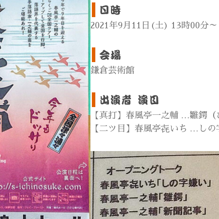
2021年9月11日(土) 13時00分～
鎌倉芸術館
【真打】春風亭一之輔 …雛鍔
【二ツ目】春風亭㐂いち …しの