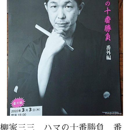
柳家三三 ハマの十番勝負 番