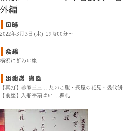
外編
2022年3月3日(木) 19時00分～
横浜にぎわい座
【真打】柳家三三 …たいこ腹・長屋の花見・幾代餅
【前座】入船亭扇ぱい …狸札