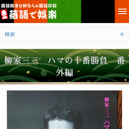
E
検索
柳家三三 ハマの十番勝負 番
外編