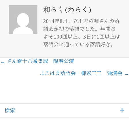
和らく(わらく)
2014年8月、立川志の輔さんの落
語会が初の落語でした。年間お
よそ100回以上、3日に1回以上は
落語会に通っている落語好き。
← さん喬十八番集成 陽春公演
Posts
よこはま落語会 柳家三三 独演会 →
navigation
E
検索