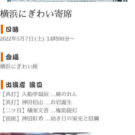
横浜にぎわい寄席
2022年5月7日(土) 14時00分～
横浜にぎわい座
【真打】入船亭扇辰 …麻のれん
【真打】神田伯山 …お岩誕生
【二ツ目】橘家文吾 …権助提灯
【前座】神田紅希 …幼き日の家光と信綱