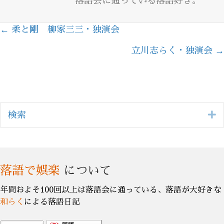
落語会に通っている落語好き。
← 柔と剛 柳家三三・独演会
Posts
立川志らく・独演会 →
navigation
E
検索
落語で娯楽
について
年間およそ100回以上は落語会に通っている、落語が大好きな
和らく
による落語日記