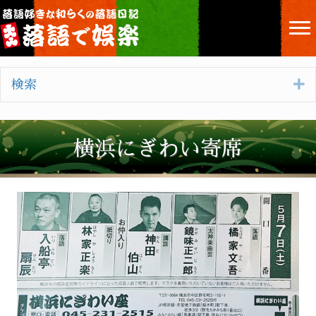
E
検索
横浜にぎわい寄席