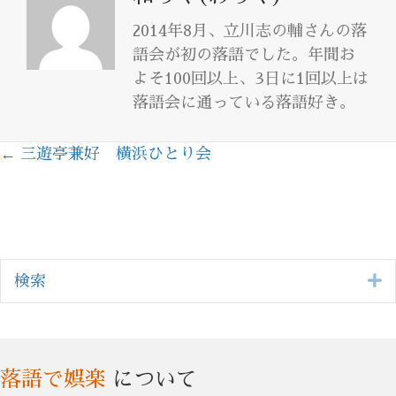
2014年8月、立川志の輔さんの落
語会が初の落語でした。年間お
よそ100回以上、3日に1回以上は
落語会に通っている落語好き。
← 三遊亭兼好 横浜ひとり会
Posts
navigation
E
検索
落語で娯楽
について