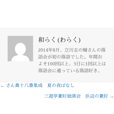
和らく(わらく)
2014年8月、立川志の輔さんの落
語会が初の落語でした。年間お
よそ100回以上、3日に1回以上は
落語会に通っている落語好き。
← さん喬十八番集成 夏の夜ばなし
Posts
三遊亭兼好独演会 浜辺の兼好 →
navigation