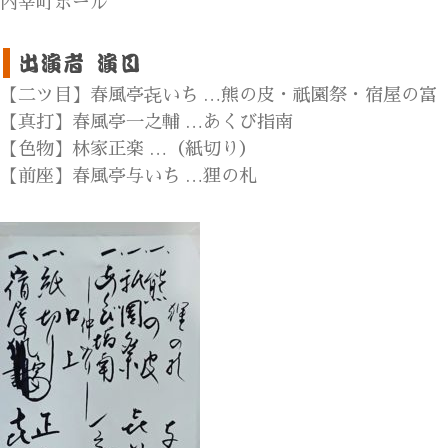
内幸町ホール
【二ツ目】春風亭㐂いち …熊の皮・祇園祭・宿屋の富
【真打】春風亭一之輔 …あくび指南
【色物】林家正楽 …（紙切り）
【前座】春風亭与いち …狸の札