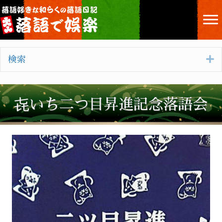
E
検索
㐂いち二つ目昇進記念落語会