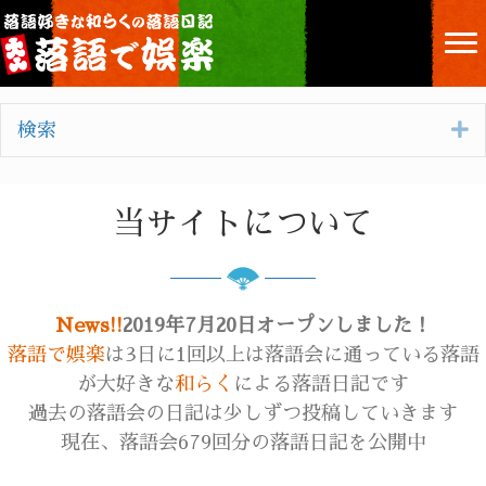
E
検索
当サイトについて
News!!
2019年7月20日オープンしました！
落語で娯楽
は3日に1回以上は落語会に通っている落語
が大好きな
和らく
による落語日記です
過去の落語会の日記は少しずつ投稿していきます
現在、落語会679回分の落語日記を公開中