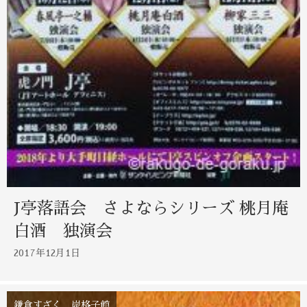
J亭落語会 さよならシリーズ 桃月庵
白酒 独演会
2017年12月1日
鎌倉すざく 炭格子館